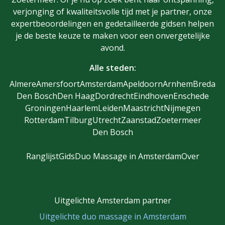
verjonging of kwaliteitsvolle tijd met je partner, onze
expertbeoordelingen en gedetailleerde gidsen helpen
je de beste keuze te maken voor een onvergetelijke
avond.
Alle steden:
Almere
Amersfoort
Amsterdam
Apeldoorn
Arnhem
Breda
Den Bosch
Den Haag
Dordrecht
Eindhoven
Enschede
Groningen
Haarlem
Leiden
Maastricht
Nijmegen
Rotterdam
Tilburg
Utrecht
Zaanstad
Zoetermeer
Den Bosch
Ranglijst
Gids
Duo Massage in Amsterdam
Over
Uitgelichte Amsterdam partner
Uitgelichte duo massage in Amsterdam