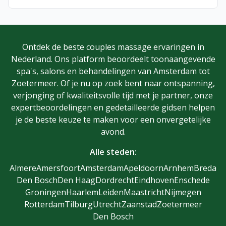
Ontdek de beste couples massage ervaringen in
Nederland. Ons platform beoordeelt toonaangevende
spa's, salons en behandelingen van Amsterdam tot
Zoetermeer. Of je nu op zoek bent naar ontspanning,
verjonging of kwaliteitsvolle tijd met je partner, onze
expertbeoordelingen en gedetailleerde gidsen helpen
je de beste keuze te maken voor een onvergetelijke
avond.
Alle steden:
Almere
Amersfoort
Amsterdam
Apeldoorn
Arnhem
Breda
Den Bosch
Den Haag
Dordrecht
Eindhoven
Enschede
Groningen
Haarlem
Leiden
Maastricht
Nijmegen
Rotterdam
Tilburg
Utrecht
Zaanstad
Zoetermeer
Den Bosch